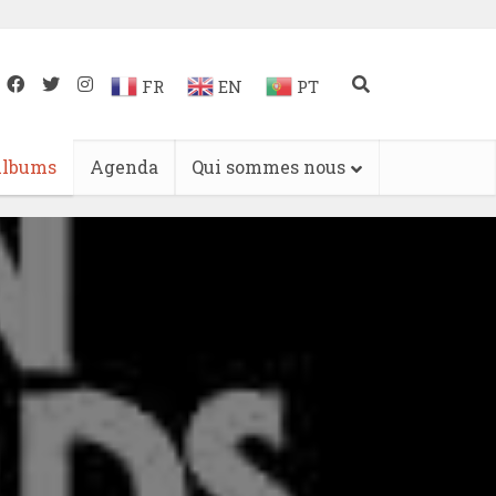
FR
EN
PT
lbums
Agenda
Qui sommes nous