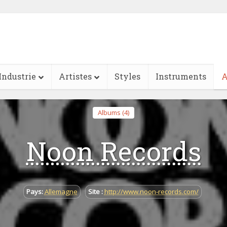
Industrie
Artistes
Styles
Instruments
A
Albums (4)
Noon Records
Pays:
Allemagne
Site :
http://www.noon-records.com/