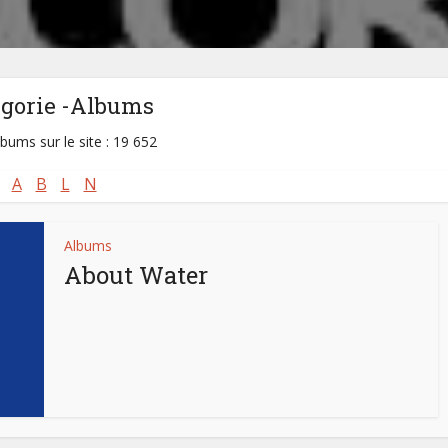
égorie -Albums
lbums sur le site : 19 652
A
B
L
N
Albums
About Water