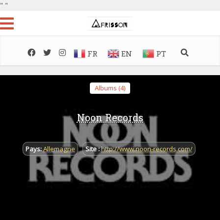
"
"
FR
EN
PT
Albums (4)
Noon Records
Pays:
Allemagne
Site :
http://www.noon-records.com/