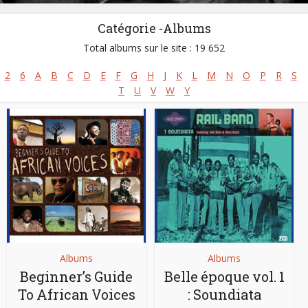
Styles:
Afro-fusion/afrobeats
,
Afro-pop
,
Musique mandingue
,
Catégorie -Albums
World / Musique du monde
Total albums sur le site : 19 652
Site :
https://salifkeita.artistes.universalmusic.fr/
2
6
A
B
C
D
E
F
G
H
J
K
L
M
N
O
P
R
S
Né :
25/08/1949
T
U
V
W
Y
Albums
Albums
Beginner’s Guide
Belle époque vol. 1
To African Voices
: Soundiata