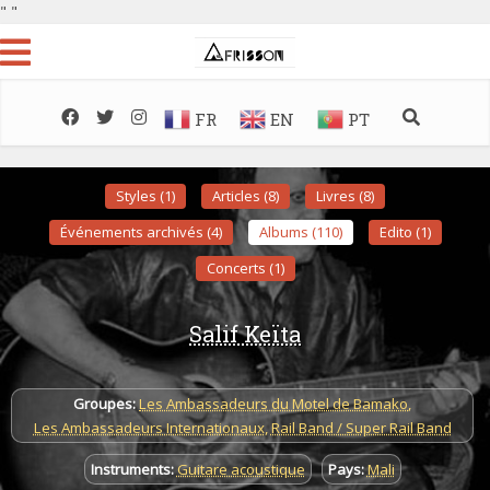
"
"
FR
EN
PT
Styles (1)
Articles (8)
Livres (8)
Événements archivés (4)
Albums (110)
Edito (1)
Concerts (1)
Salif Keïta
Groupes:
Les Ambassadeurs du Motel de Bamako
,
Les Ambassadeurs Internationaux
,
Rail Band / Super Rail Band
Instruments:
Guitare acoustique
Pays:
Mali