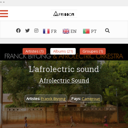
"
"
FR
EN
PT
Artistes (1)
Albums (21)
Groupes (1)
L'afrolectric sound
Afrolectric Sound
Artistes:
Franck Biyong
Pays:
Cameroun