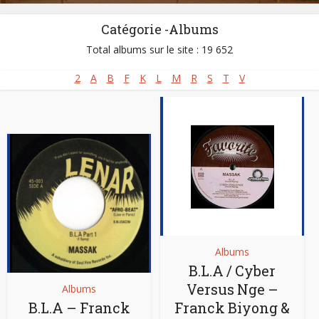
Catégorie -Albums
Total albums sur le site : 19 652
2
A
B
F
K
L
M
R
S
T
V
Albums
B.L.A / Cyber
Versus Nge –
Albums
B.L.A – Franck
Franck Biyong &