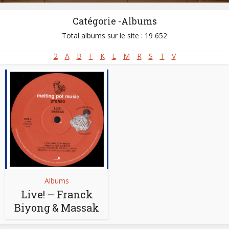
Catégorie -Albums
Total albums sur le site : 19 652
2
A
B
F
K
L
M
R
S
T
V
Albums
Live! – Franck
Biyong & Massak