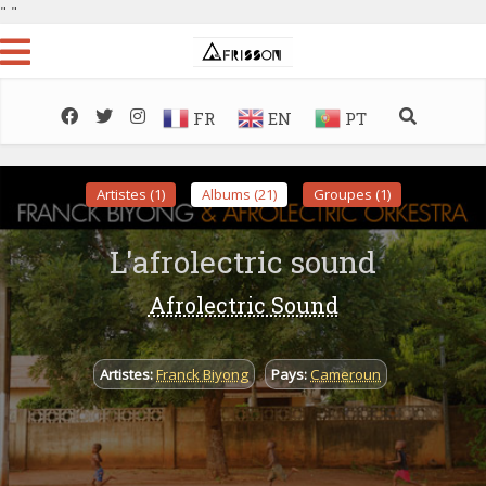
"
"
FR
EN
PT
Artistes (1)
Albums (21)
Groupes (1)
L'afrolectric sound
Afrolectric Sound
Artistes:
Franck Biyong
Pays:
Cameroun