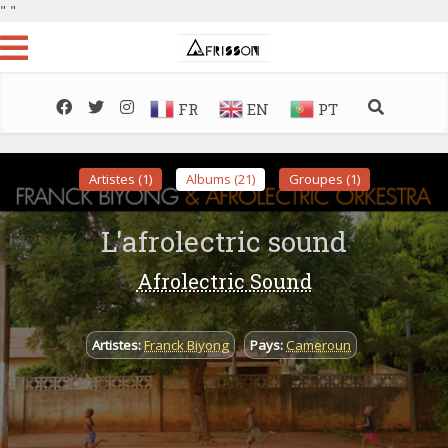
"
"
FR
EN
PT
Artistes (1)
Albums (21)
Groupes (1)
L'afrolectric sound
Afrolectric Sound
Artistes:
Franck Biyong
Pays:
Cameroun