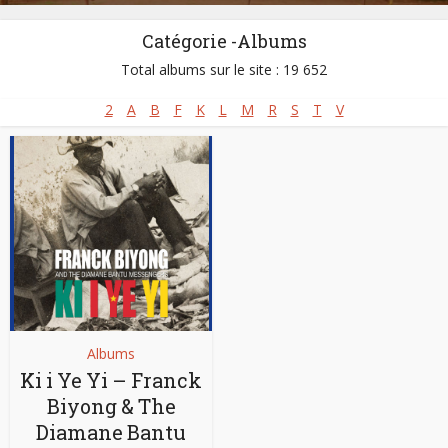
Catégorie -Albums
Total albums sur le site : 19 652
2
A
B
F
K
L
M
R
S
T
V
Albums
Ki i Ye Yi – Franck
Biyong & The
Diamane Bantu