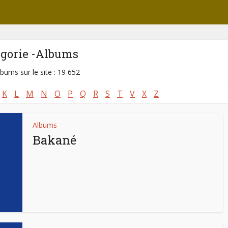
égorie -Albums
lbums sur le site : 19 652
K
L
M
N
O
P
Q
R
S
T
V
X
Z
Albums
Bakané