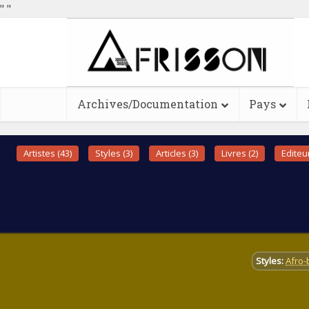
"
"
Archives/Documentation
Pays
Artistes (43)
Styles (3)
Articles (3)
Livres (2)
Editeur
Styles:
Afro-