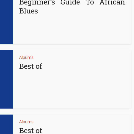
Beginner’s Guide To African
Blues
Albums
Best of
Albums
Best of