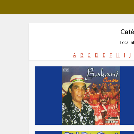
Cat
Total a
A
B
C
D
E
F
H
I
J