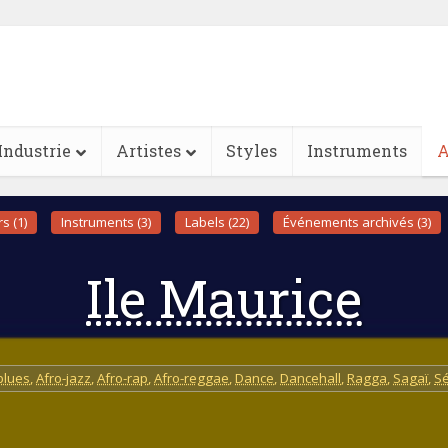
Industrie
Artistes
Styles
Instruments
A
s (1)
Instruments (3)
Labels (22)
Événements archivés (3)
Ile Maurice
blues
,
Afro-jazz
,
Afro-rap
,
Afro-reggae
,
Dance
,
Dancehall
,
Ragga
,
Sagaï
,
S