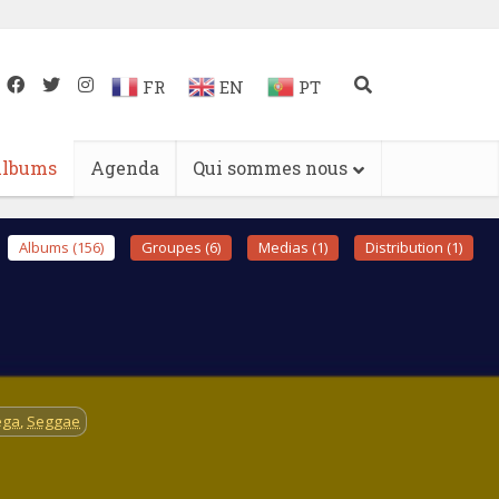
FR
EN
PT
lbums
Agenda
Qui sommes nous
Albums (156)
Groupes (6)
Medias (1)
Distribution (1)
éga
,
Seggae