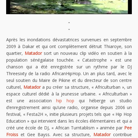
"
"
Après les inondations dévastatrices survenues en septembre
2009 à Dakar et qui ont complètement détruit Thiaroye, son
quartier,
Matador
sort un nouveau clip vidéo en soutien à la
population sénégalaise touchée. « Catastrophe » est une
chanson qui a été enregistrée sur un rythme par le DJ
Threesixty de la radio AfricanHipHop. Un an plus tard, avec le
seul soutien du Maire de Pikine et du directeur de son centre
culturel,
Matador
a pu créer sa structure, « Africulturban », un
espace culturel dédié à la jeunesse urbaine. « Africulturban »
est une association
hip hop
qui héberge un studio
d’enregistrement ainsi qu’une radio, organise depuis 2006 un
festival, « Festa2H », initie plusieurs projets tels que « Hip Hop
Education » qui intervient dans les écoles élémentaires et qui a
créé une école de DJ, « African Turntablism » animée par
Pee
Froiss
et Gee Bayss. Avec sa structure,
Matador
contribue