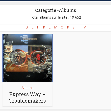
Catégorie -Albums
Total albums sur le site : 19 652
B
E
H
K
L
M
O
P
S
T
V
Albums
Express Way –
Troublemakers