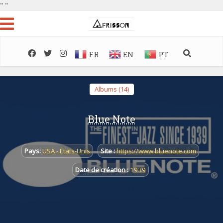
"
"
FR
EN
PT
Albums (14)
Blue Note
Pays:
USA - Etats-Unis
Site :
https://www.bluenote.com
Date de création :
1939