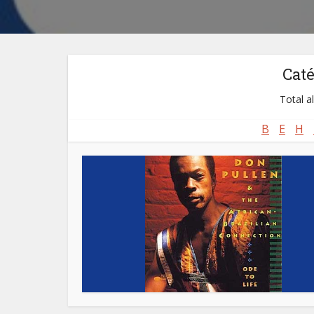
Cat
Total a
B
E
H