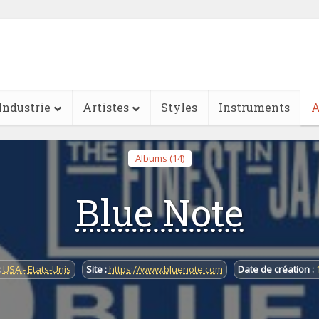
Industrie
Artistes
Styles
Instruments
A
Albums (14)
Blue Note
:
USA - Etats-Unis
Site :
https://www.bluenote.com
Date de création :