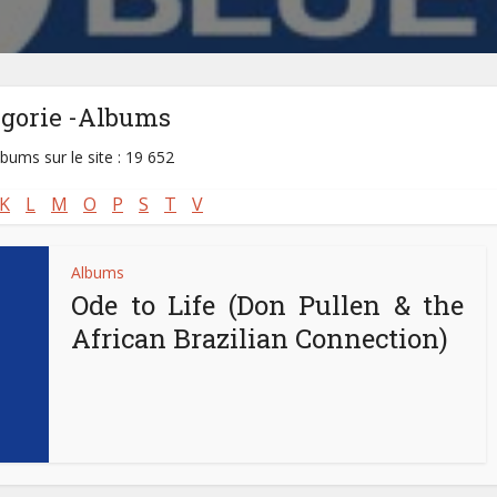
égorie -Albums
lbums sur le site : 19 652
K
L
M
O
P
S
T
V
Albums
Ode to Life (Don Pullen & the
African Brazilian Connection)