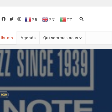
FR
EN
PT
lbums
Agenda
Qui sommes nous
1939