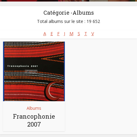
Catégorie -Albums
Total albums sur le site : 19 652
A
E
F
I
M
S
T
V
Albums
Francophonie
2007