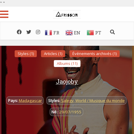
"
"
FR
EN
PT
Styles (1)
Articles (1)
Événements archivés (1)
Albums (11)
Jaojoby
Pays:
Madagascar
Styles:
Salegy
,
World / Musique du monde
Né :
29/07/1955