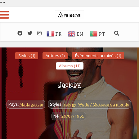
"
"
FR
EN
PT
Styles (1)
Articles (1)
Événements archivés (1)
Albums (11)
Jaojoby
Pays:
Madagascar
Styles:
Salegy
,
World / Musique du monde
Né :
29/07/1955