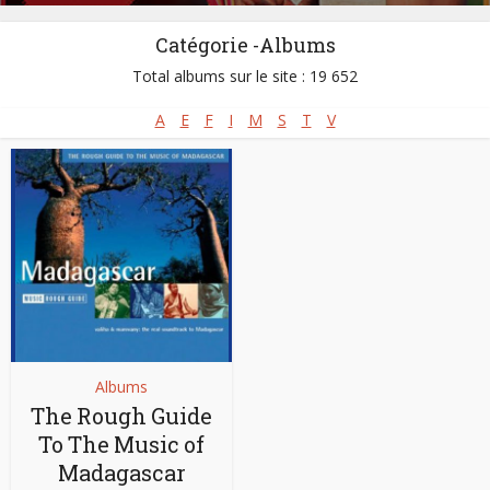
Catégorie -Albums
Total albums sur le site : 19 652
A
E
F
I
M
S
T
V
Albums
The Rough Guide
To The Music of
Madagascar