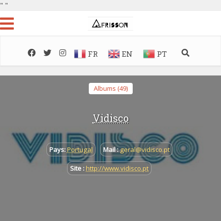
"
"
FR
EN
PT
Albums (49)
Vidisco
Pays:
Portugal
Mail :
geral@vidisco.pt
Site :
http://www.vidisco.pt