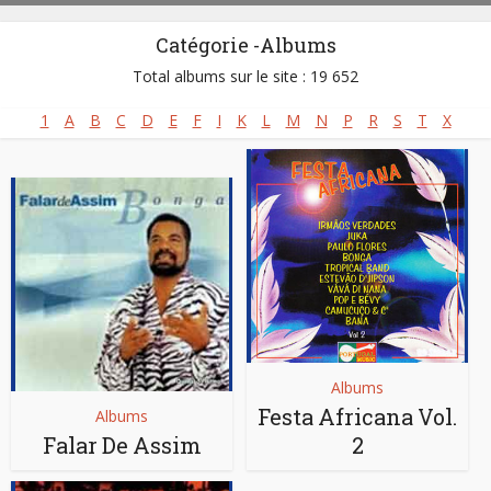
Catégorie -Albums
Total albums sur le site : 19 652
1
A
B
C
D
E
F
I
K
L
M
N
P
R
S
T
X
Albums
Festa Africana Vol.
Albums
Falar De Assim
2