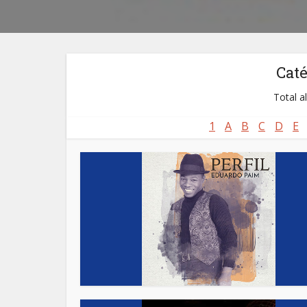
Cat
Total a
1
A
B
C
D
E