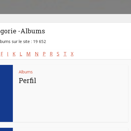
égorie -Albums
lbums sur le site : 19 652
F
I
K
L
M
N
P
R
S
T
X
Albums
Perfil