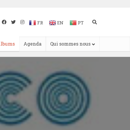
FR
EN
PT
lbums
Agenda
Qui sommes nous