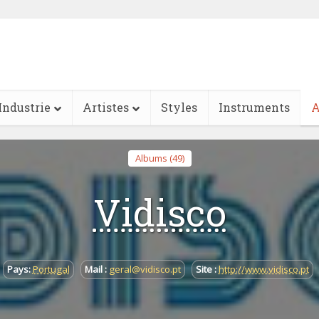
Industrie
Artistes
Styles
Instruments
A
Albums (49)
Vidisco
Pays:
Portugal
Mail :
geral@vidisco.pt
Site :
http://www.vidisco.pt