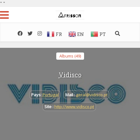
"
"
FR
EN
PT
Albums (49)
Vidisco
Pays:
Portugal
Mail :
geral@vidisco.pt
Site :
http://www.vidisco.pt