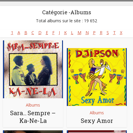
Catégorie -Albums
Total albums sur le site : 19 652
1
A
B
C
D
E
F
I
K
L
M
N
P
R
S
T
X
Albums
Sara… Sempre –
Albums
Ka-Ne-La
Sexy Amor