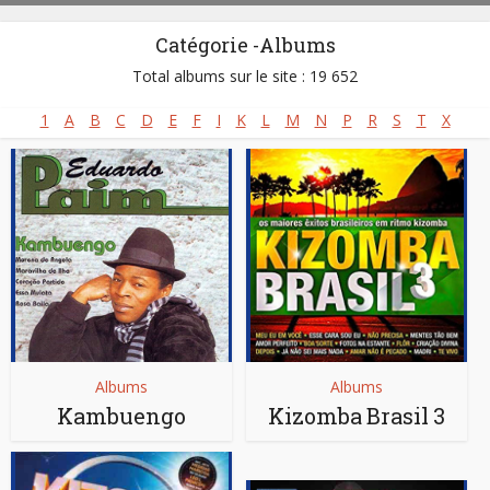
Catégorie -Albums
Total albums sur le site : 19 652
1
A
B
C
D
E
F
I
K
L
M
N
P
R
S
T
X
Albums
Albums
Kambuengo
Kizomba Brasil 3