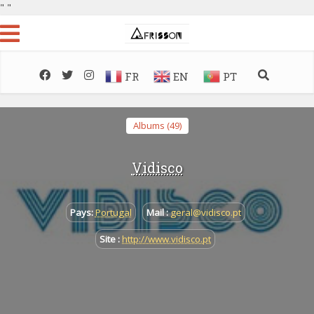
"
"
FR
EN
PT
Albums (49)
Vidisco
Pays:
Portugal
Mail :
geral@vidisco.pt
Site :
http://www.vidisco.pt