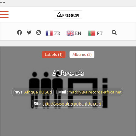
"
"
FR
EN
PT
Labels (1)
Albums (5)
AI Records
Pays:
Afrique du Sud
Mail :
maddy@airecords-africa.net
Site :
http://www.airecords-africa.net