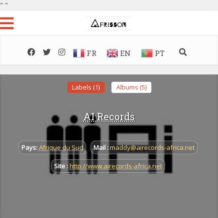
"
"
FR
EN
PT
Labels (1)
Albums (5)
AI Records
Pays:
Afrique du Sud
Mail :
maddy@airecords-africa.net
Site :
http://www.airecords-africa.net