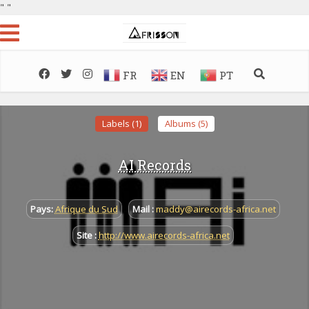
"
"
FR
EN
PT
Labels (1)
Albums (5)
AI Records
Pays:
Afrique du Sud
Mail :
maddy@airecords-africa.net
Site :
http://www.airecords-africa.net