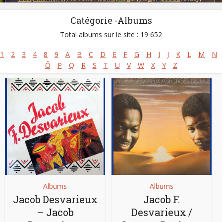
Yvon Paris
Catégorie -Albums
Groupes:
Mobass
Total albums sur le site : 19 652
1
2
3
4
8
9
A
B
C
D
E
F
G
H
I
J
K
L
M
N
Ô
P
Q
R
S
T
U
V
W
X
Y
Z
Albums
Albums
Jacob Desvarieux
Jacob F.
– Jacob
Desvarieux /