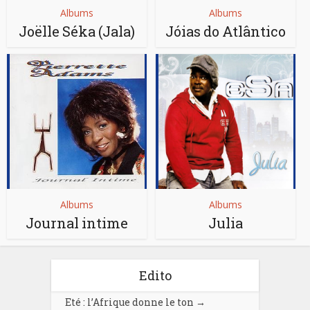
Albums
Albums
Joëlle Séka (Jala)
Jóias do Atlântico
Albums
Albums
Journal intime
Julia
Edito
Eté : l’Afrique donne le ton
→