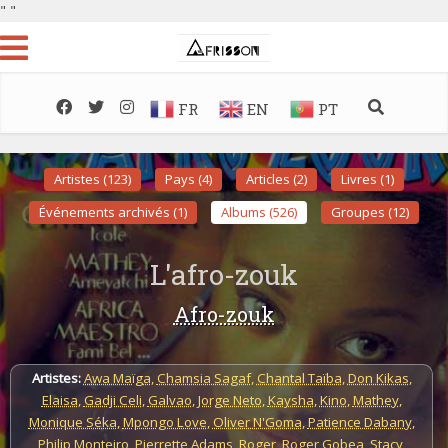
"
"
FR
EN
PT
Artistes (123)
Pays (4)
Articles (2)
Livres (1)
Événements archivés (1)
Albums (526)
Groupes (12)
L'afro-zouk
Afro-zouk
Artistes:
Awa Maïga
,
Chamsia Sagaf
,
Chantal Taïba
,
Don Kikas
,
Elaisa
,
Gadji Celi
,
Galvao
,
Jorge Neto
,
Kaysha
,
Kino
,
Mathey
,
Monique Séka
,
Mpongo Love
,
Oliver N'Goma
,
Patience Dabany
,
Philip Monteiro
,
Pierrette Adams
,
Roger
,
Roger Gobea
,
Stacy
,