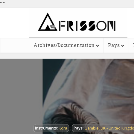
"
"
Archives/Documentation
Pays
Instruments:
Kora
Pays:
Gambie
,
UK - United Kingd