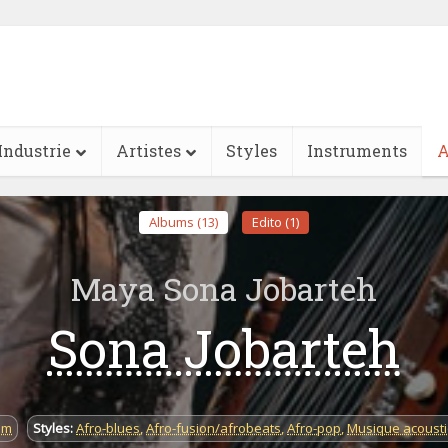
Industrie
Artistes
Styles
Instruments
A
Albums (13)
Edito (1)
Maya Sona Jobarteh
Sona Jobarteh
om
Styles:
Afro-blues
,
Afro-fusion/afrobeats
,
Afro-pop
,
Musique acoust