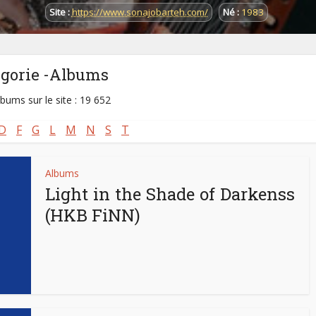
Site :
https://www.sonajobarteh.com/
Né :
1983
égorie -Albums
lbums sur le site : 19 652
D
F
G
L
M
N
S
T
Albums
Light in the Shade of Darkenss
(HKB FiNN)