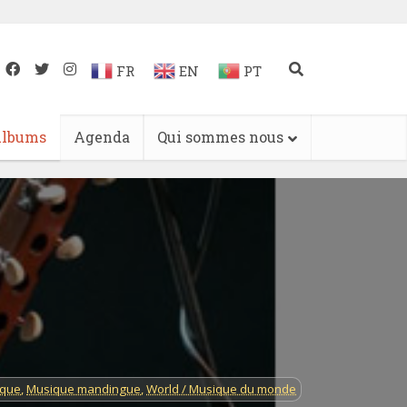
FR
EN
PT
lbums
Agenda
Qui sommes nous
ique
,
Musique mandingue
,
World / Musique du monde