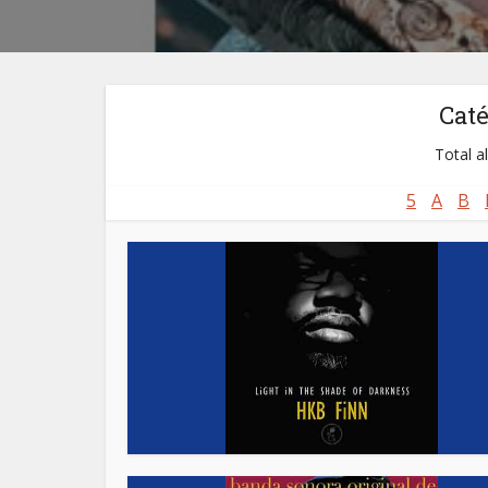
Cat
Total a
5
A
B