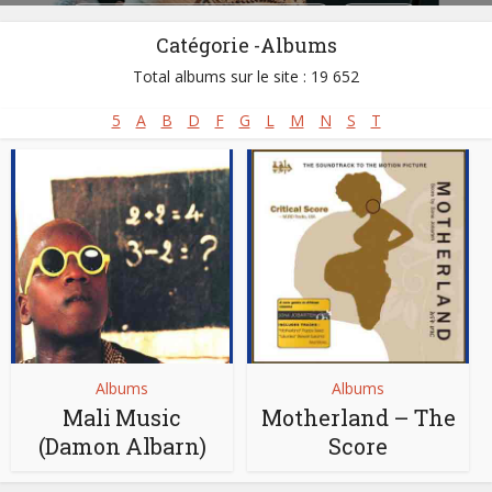
Site :
https://www.sonajobarteh.com/
Né :
1983
Catégorie -Albums
Total albums sur le site : 19 652
5
A
B
D
F
G
L
M
N
S
T
Albums
Albums
Mali Music
Motherland – The
(Damon Albarn)
Score