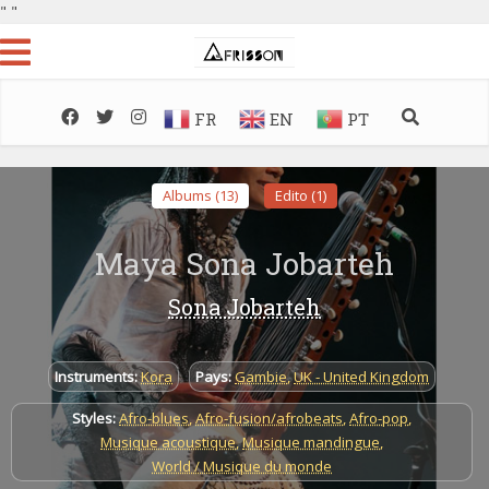
"
"
FR
EN
PT
Albums (13)
Edito (1)
Maya Sona Jobarteh
Sona Jobarteh
Instruments:
Kora
Pays:
Gambie
,
UK - United Kingdom
Styles:
Afro-blues
,
Afro-fusion/afrobeats
,
Afro-pop
,
Musique acoustique
,
Musique mandingue
,
World / Musique du monde