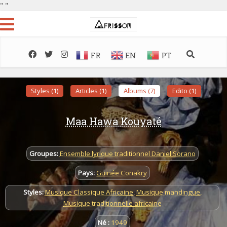
"
"
FR
EN
PT
Styles (1)
Articles (1)
Albums (7)
Edito (1)
Maa Hawa Kouyaté
Groupes:
Ensemble lyrique traditionnel Daniel Sorano
Pays:
Guinée Conakry
Styles:
Musique Classique Africaine
,
Musique mandingue
,
Musique traditionnelle africaine
Né :
1949