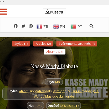
"
"
FR
EN
PT
Styles (1)
Articles (2)
Événements archivés (4)
Albums (28)
Kassé Mady Diabaté
Pays:
Mali
Styles:
Afro-fusion/afrobeats
,
Afro-pop
,
Musique mandingue
,
World / Musique du monde
Né :
1949
Décédé :
24/05/2018