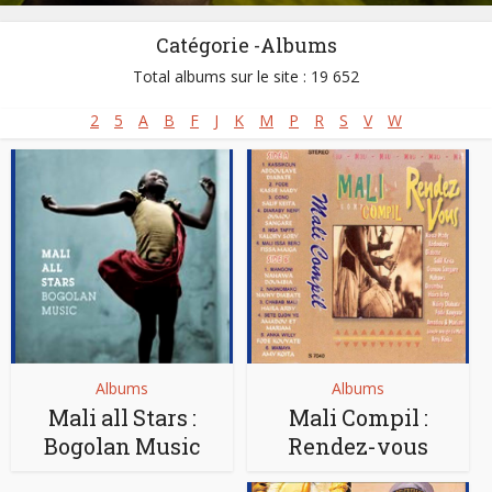
Catégorie -Albums
Total albums sur le site : 19 652
2
5
A
B
F
J
K
M
P
R
S
V
W
Albums
Albums
Mali all Stars :
Mali Compil :
Bogolan Music
Rendez-vous