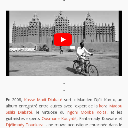
"
"
"
En 2008,
Kassé Madi Diabaté
sort « Manden Djéli Kan », un
album enregistré entre autres avec l’expert de la
kor
a
Madou
Sidiki Diabaté
, le virtuose du
ngoni
Moriba Koïta
, et les
guitaristes experts
Ousmane Kouyaté
, Fantamady Kouyaté et
Djélimady Tounkara
. Une œuvre acoustique enracinée dans le