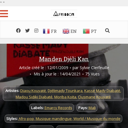
"
"
FR
EN
PT
Manden Djéli Kan
Article créé le : 12/01/2009
par
Sylvie Clerfeuille
Mis à jour le : 14/04/2021
75 Vues
Artistes:
Diaou Kouyaté
,
Djélimady Tounkara
,
Kassé Mady Diabaté
,
Madou Sidiki Diabaté
,
Moriba Koïta
,
Ousmane Kouyaté
Labels:
Emarcy Records
Pays:
Mali
Styles:
Afro-pop
,
Musique mandingue
,
World / Musique du monde