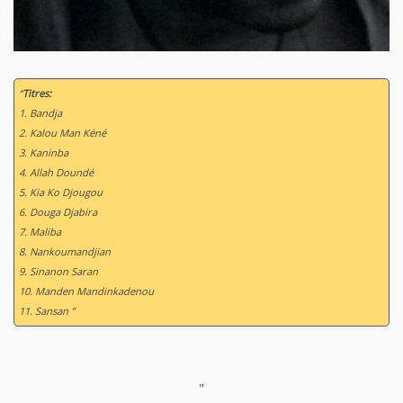
“
Titres:
1. Bandja
2. Kalou Man Kéné
3. Kaninba
4. Allah Doundé
5. Kia Ko Djougou
6. Douga Djabira
7. Maliba
8. Nankoumandjian
9. Sinanon Saran
10. Manden Mandinkadenou
11. Sansan ”
"