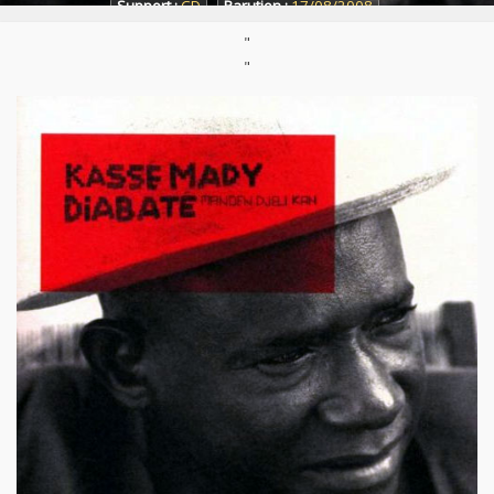
Support :
CD
Parution :
17/08/2008
"
"