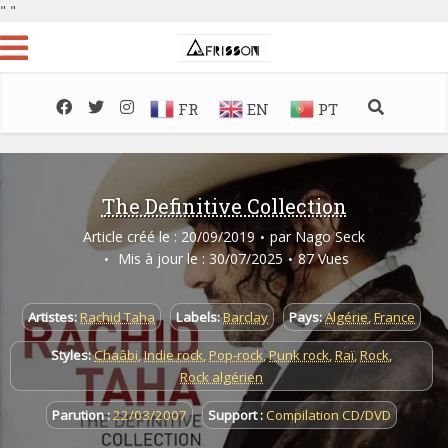
"
"
FR
EN
PT
The Definitive Collection
Article créé le : 20/09/2019
par
Nago Seck
Mis à jour le : 30/07/2025
87 Vues
Artistes:
Rachid Taha
Labels:
Barclay
Pays:
Algérie
,
France
Styles:
Chaâbi
,
Indie rock
,
Pop-rock
,
Punk rock
,
Raï
,
Rock
,
Rock algérien
Parution :
22/03/2007
Support :
Compilation CD/DVD