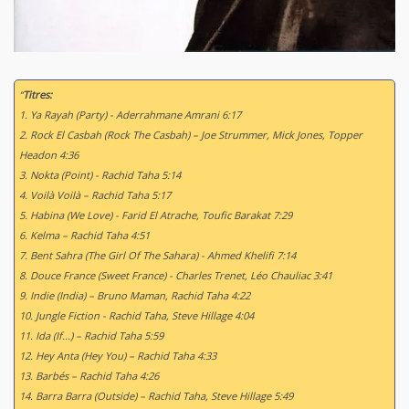
“
Titres:
1. Ya Rayah (Party) - Aderrahmane Amrani 6:17
2. Rock El Casbah (Rock The Casbah) – Joe Strummer, Mick Jones, Topper
Headon 4:36
3. Nokta (Point) - Rachid Taha 5:14
4. Voilà Voilà – Rachid Taha 5:17
5. Habina (We Love) - Farid El Atrache, Toufic Barakat 7:29
6. Kelma – Rachid Taha 4:51
7. Bent Sahra (The Girl Of The Sahara) - Ahmed Khelifi 7:14
8. Douce France (Sweet France) - Charles Trenet, Léo Chauliac 3:41
9. Indie (India) – Bruno Maman, Rachid Taha 4:22
10. Jungle Fiction - Rachid Taha, Steve Hillage 4:04
11. Ida (If...) – Rachid Taha 5:59
12. Hey Anta (Hey You) – Rachid Taha 4:33
13. Barbés – Rachid Taha 4:26
14. Barra Barra (Outside) – Rachid Taha, Steve Hillage 5:49