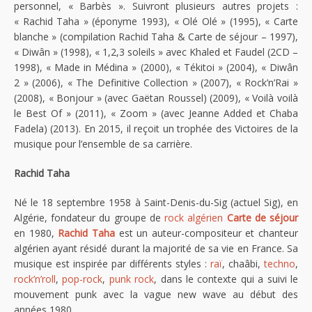
personnel, « Barbès ». Suivront plusieurs autres projets :
« Rachid Taha » (éponyme 1993), « Olé Olé » (1995), « Carte
blanche » (compilation Rachid Taha & Carte de séjour – 1997),
« Diwân » (1998), « 1,2,3 soleils » avec Khaled et Faudel (2CD –
1998), « Made in Médina » (2000), « Tékitoi » (2004), « Diwân
2 » (2006), « The Definitive Collection » (2007), « Rock’n’Rai »
(2008), « Bonjour » (avec Gaëtan Roussel) (2009), « Voilà voilà
le Best Of » (2011), « Zoom » (avec Jeanne Added et Chaba
Fadela) (2013). En 2015, il reçoit un trophée des Victoires de la
musique pour l’ensemble de sa carrière.
Rachid Taha
Né le 18 septembre 1958 à Saint-Denis-du-Sig (actuel Sig), en
Algérie, fondateur du groupe de
rock algérien
Carte de séjour
en 1980,
Rachid Taha
est un auteur-compositeur et chanteur
algérien ayant résidé durant la majorité de sa vie en France. Sa
musique est inspirée par différents styles :
raï
, chaâbi,
techno
,
rock’n’roll
,
pop-rock
,
punk rock
, dans le contexte qui a suivi le
mouvement punk avec la vague new wave au début des
années 1980.