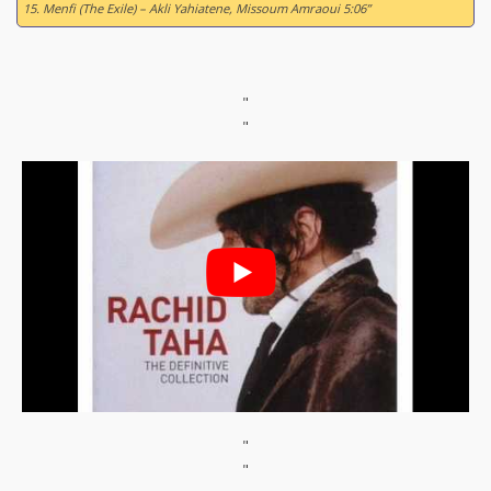
15. Menfi (The Exile) – Akli Yahiatene, Missoum Amraoui 5:06”
"
"
"
"