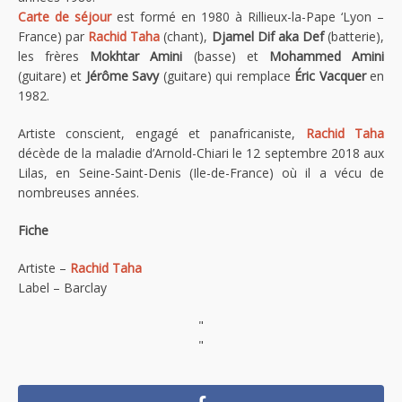
Carte de séjour
est formé en 1980 à Rillieux-la-Pape ‘Lyon –
France) par
Rachid Taha
(chant),
Djamel Dif aka Def
(batterie),
les frères
Mokhtar Amini
(basse) et
Mohammed Amini
(guitare) et
Jérôme Savy
(guitare) qui remplace
Éric Vacquer
en
1982.
Artiste conscient, engagé et panafricaniste,
Rachid Taha
décède de la maladie d’Arnold-Chiari le 12 septembre 2018 aux
Lilas, en Seine-Saint-Denis (Ile-de-France) où il a vécu de
nombreuses années.
Fiche
Artiste –
Rachid Taha
Label – Barclay
"
"