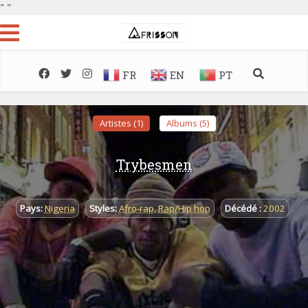
"
"
FR
EN
PT
Artistes (1)
Albums (5)
Trybesmen
Pays:
Nigeria
Styles:
Afro-rap
,
Rap/Hip hop
Décédé :
2002