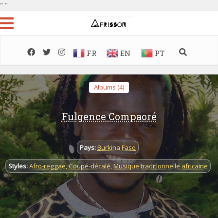
"
"
FR
EN
PT
Albums (4)
Fulgence Compaoré
Pays:
Burkina Faso
Styles:
Afro-reggae
,
Coupé-décalé
,
Musique traditionnelle africaine