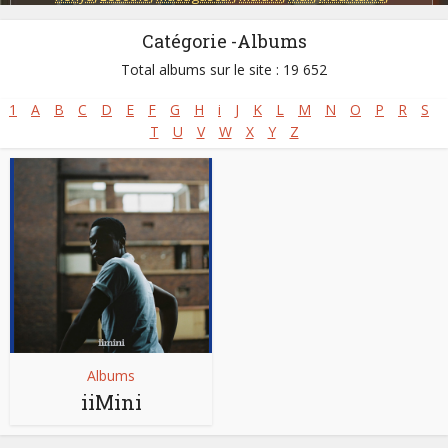
Mozambique
,
Nigeria
,
Sierra Leone
,
Somalie
,
Soudan
,
Catégorie -Albums
Tanzanie - Zanzibar
,
Zambie
,
Zimbabwe
Total albums sur le site : 19 652
1
A
B
C
D
E
F
G
H
i
J
K
L
M
N
O
P
R
S
T
U
V
W
X
Y
Z
Albums
iiMini