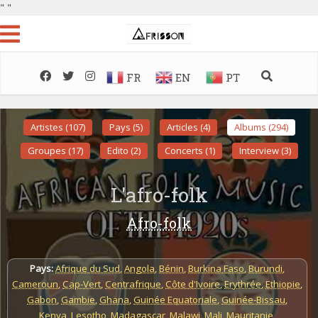
"
"
FR
EN
PT
Artistes (107)
Pays (5)
Articles (4)
Albums (294)
Groupes (17)
Edito (2)
Concerts (1)
Interview (3)
L'afro-folk
Afro-folk
Pays:
Afrique du Sud
,
Angola
,
Bénin
,
Burkina Faso
,
Burundi
,
Cameroun
,
Cap-Vert
,
Centrafrique
,
Côte d'Ivoire
,
Erythrée
,
Ethiopie
,
Gabon
,
Gambie
,
Ghana
,
Guinée Equatoriale
,
Guinée-Bissau
,
Kenya
,
Lesotho
,
Madagascar
,
Malawi
,
Mali
,
Mauritanie
,