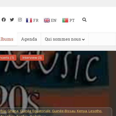
FR
EN
PT
lbums
Agenda
Qui sommes nous
certs (1)
Interview (3)
bie
,
Ghana
,
Guinée Equatoriale
,
Guinée-Bissau
,
Kenya
,
Lesotho
,