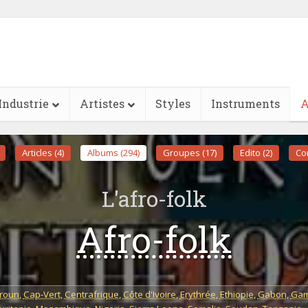
Industrie
Artistes
Styles
Instruments
A
Articles (4)
Albums (294)
Groupes (17)
Edito (2)
Con
L'afro-folk
Afro-folk
roun
,
Cap-Vert
,
Centrafrique
,
Côte d'Ivoire
,
Erythrée
,
Ethiopie
,
Gabon
,
Gam