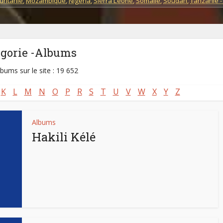
ritanie
,
Mozambique
,
Nigeria
,
Sierra Leone
,
Somalie
,
Soudan
,
Tanzanie -
égorie -Albums
lbums sur le site : 19 652
K
L
M
N
O
P
R
S
T
U
V
W
X
Y
Z
Albums
Hakili Kélé