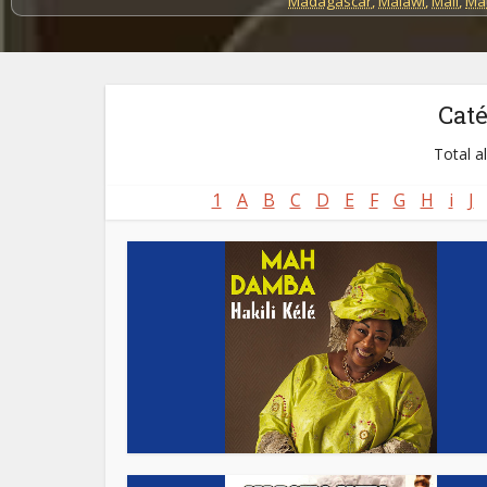
Madagascar
,
Malawi
,
Mali
,
Mau
Cat
Total a
1
A
B
C
D
E
F
G
H
i
J