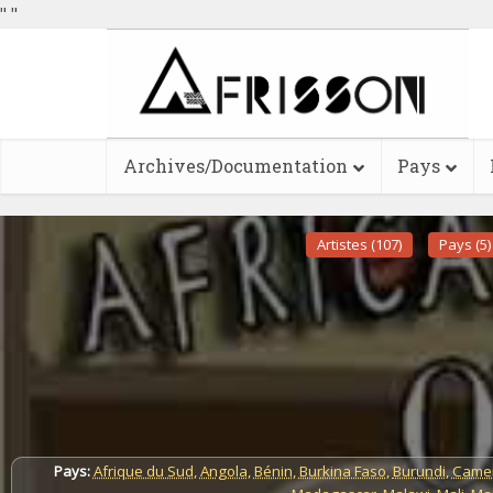
"
"
Archives/Documentation
Pays
Artistes (107)
Pays (5)
Pays:
Afrique du Sud
,
Angola
,
Bénin
,
Burkina Faso
,
Burundi
,
Came