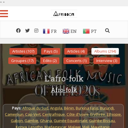
"
"
FR
EN
PT
Artistes (107)
Pays (5)
Articles (4)
Albums (294)
Groupes (17)
Edito (2)
Concerts (1)
Interview (3)
L'afro-folk
Afro-folk
Pays:
Afrique du Sud
,
Angola
,
Bénin
,
Burkina Faso
,
Burundi
,
Cameroun
,
Cap-Vert
,
Centrafrique
,
Côte d'Ivoire
,
Erythrée
,
Ethiopie
,
Gabon
,
Gambie
,
Ghana
,
Guinée Equatoriale
,
Guinée-Bissau
,
Kenya
,
Lesotho
,
Madagascar
,
Malawi
,
Mali
,
Mauritanie
,