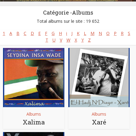
Mozambique
,
Nigeria
,
Sierra Leone
,
Somalie
,
Soudan
,
Catégorie -Albums
Tanzanie - Zanzibar
,
Zambie
,
Zimbabwe
Total albums sur le site : 19 652
1
A
B
C
D
E
F
G
H
i
J
K
L
M
N
O
P
R
S
T
U
V
W
X
Y
Z
Albums
Albums
Xalima
Xaré