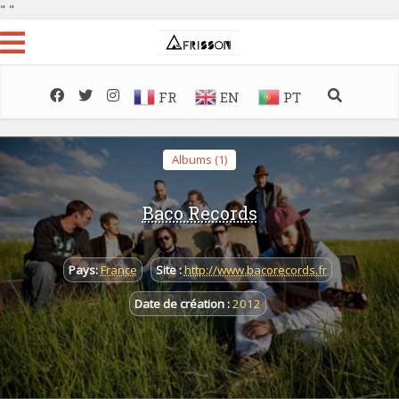
"
"
FR
EN
PT
Albums (1)
Baco Records
Pays:
France
Site :
http://www.bacorecords.fr
Date de création :
2012