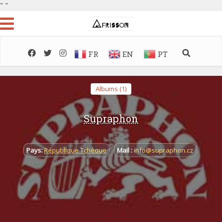
"
"
FR
EN
PT
Albums (1)
Supraphon
Pays:
République Tchèque
Mail :
info@supraphon.cz