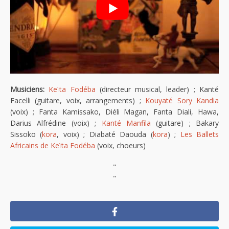
Musiciens:
Keïta Fodéba
(directeur musical, leader) ; Kanté
Facelli (guitare, voix, arrangements) ;
Kouyaté Sory Kandia
(voix) ; Fanta Kamissako, Diéli Magan, Fanta Diali, Hawa,
Darius Alfrédine (voix) ;
Kanté Manfila
(guitare) ; Bakary
Sissoko (
kora
, voix) ; Diabaté Daouda (
kora
) ;
Les Ballets
Africains de Keïta Fodéba
(voix, choeurs)
"
"