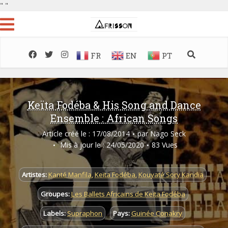
"
"
FR
EN
PT
Keïta Fodéba & His Song and Dance
Ensemble : African Songs
Article créé le : 17/08/2014
par
Nago Seck
Mis à jour le : 24/05/2020
83 Vues
Artistes:
Kanté Manfila
,
Keïta Fodéba
,
Kouyaté Sory Kandia
Groupes:
Les Ballets Africains de Keïta Fodéba
Labels:
Supraphon
Pays:
Guinée Conakry