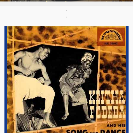
Styles:
Musique Classique Africaine
,
Musique mandingue
"
Support :
45t
Parution :
1960
"