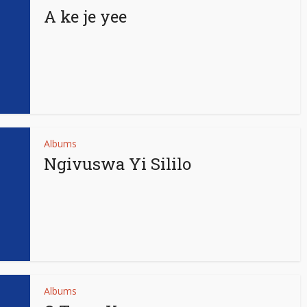
A ke je yee
Albums
Ngivuswa Yi Sililo
Albums