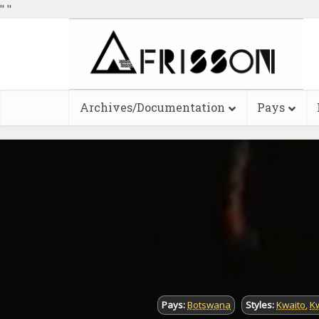
"
"
Archives/Documentation
Pays
Pays:
Botswana
Styles:
Kwaito
,
K