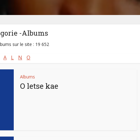
égorie -Albums
lbums sur le site : 19 652
A
L
N
O
Albums
O letse kae