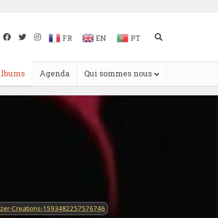
FR
EN
PT
lbums
Agenda
Qui sommes nous
lizer-Creations-1593482257576746