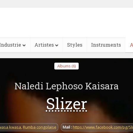
Industrie
Artistes
Styles
Instruments
A
Albums (6)
Naledi Lephoso Kaisara
Slizer
wasa kwasa
,
Rumba congolaise
Mail :
https://www.facebook.com/pg/S