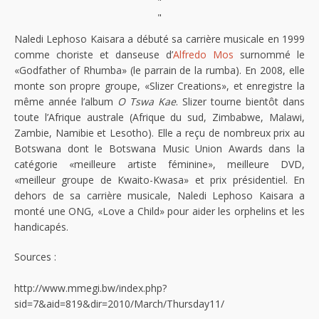
"
"
Naledi Lephoso Kaisara a débuté sa carrière musicale en 1999
comme choriste et danseuse d’
Alfredo Mos
surnommé le
«Godfather of Rhumba» (le parrain de la rumba). En 2008, elle
monte son propre groupe, «Slizer Creations», et enregistre la
même année l’album
O Tswa Kae
. Slizer tourne bientôt dans
toute l’Afrique australe (Afrique du sud, Zimbabwe, Malawi,
Zambie, Namibie et Lesotho). Elle a reçu de nombreux prix au
Botswana dont le Botswana Music Union Awards dans la
catégorie «meilleure artiste féminine», meilleure DVD,
«meilleur groupe de Kwaito-Kwasa» et prix présidentiel. En
dehors de sa carrière musicale, Naledi Lephoso Kaisara a
monté une ONG, «Love a Child» pour aider les orphelins et les
handicapés.
Sources :
http://www.mmegi.bw/index.php?
sid=7&aid=819&dir=2010/March/Thursday11/