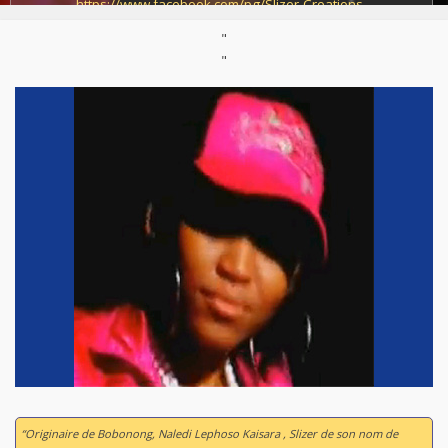
https://www.facebook.com/pg/Slizer-Creations-
1593482257576746
"
"
“Originaire de Bobonong, Naledi Lephoso Kaisara , Slizer de son nom de