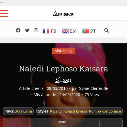
"
"
FR
EN
PT
Albums (6)
Naledi Lephoso Kaisara
Slizer
Article créé le : 08/03/2010
par
Sylvie Clerfeuille
Mis à jour le : 24/05/2020
75 Vues
Pays:
Botswana
Styles:
Kwaito
,
Kwasa kwasa
,
Rumba congolaise
Mail :