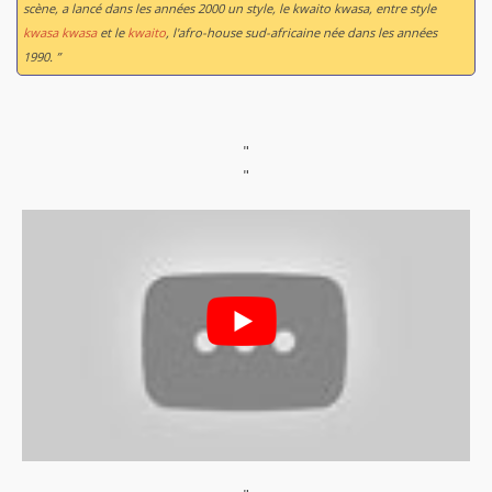
scène, a lancé dans les années 2000 un style, le kwaito kwasa, entre style
kwasa kwasa
et le
kwaito
, l'afro-house sud-africaine née dans les années
1990. ”
"
"