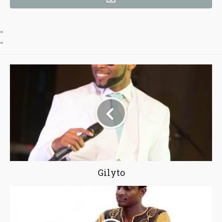
"
"
Gilyto