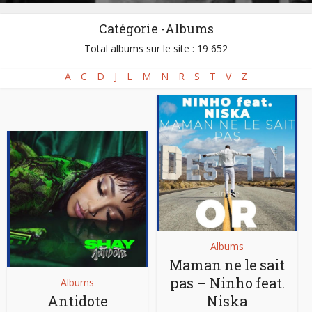
Catégorie -Albums
Total albums sur le site : 19 652
A
C
D
J
L
M
N
R
S
T
V
Z
Albums
Maman ne le sait
pas – Ninho feat.
Albums
Antidote
Niska