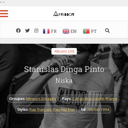
"
"
FR
EN
PT
Albums (20)
Stanislas Dinga Pinto
Niska
Groupes:
Mineurs Enragés
Pays:
Congo Brazzaville
,
France
Styles:
Rap français
,
Rap/Hip hop
Né :
06/04/1994