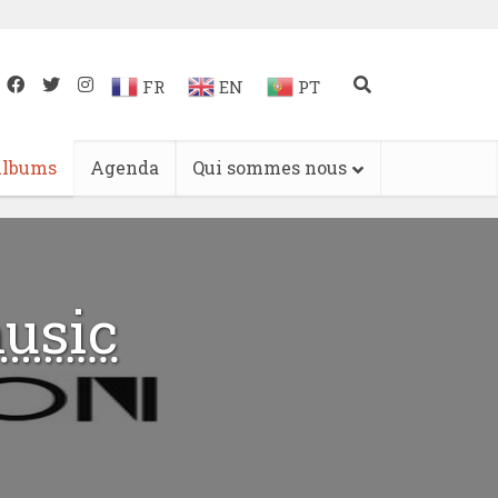
FR
EN
PT
lbums
Agenda
Qui sommes nous
usic