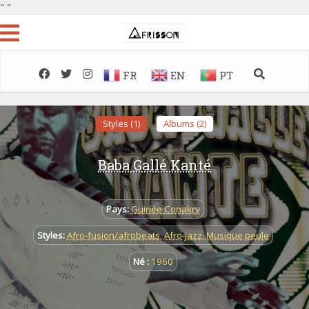
"
"
FR
EN
PT
Styles (1)
Albums (2)
Baba Gallé Kanté
Pays:
Guinée Conakry
Styles:
Afro-fusion/afrobeats
,
Afro-jazz
,
Musique peule
Né :
1960