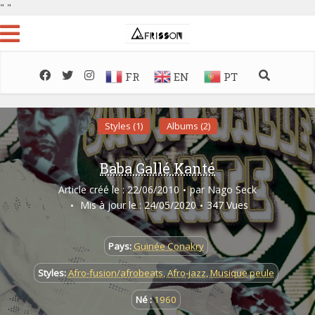
"
"
FR
EN
PT
Styles (1)
Albums (2)
Baba Gallé Kanté
Article créé le : 22/06/2010
par
Nago Seck
Mis à jour le : 24/05/2020
347 Vues
Pays:
Guinée Conakry
Styles:
Afro-fusion/afrobeats
,
Afro-jazz
,
Musique peule
Né :
1960