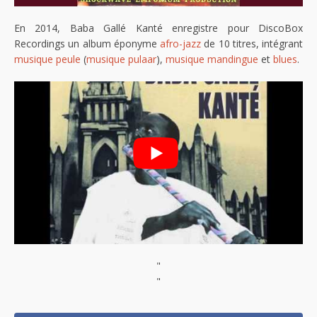
En 2014, Baba Gallé Kanté enregistre pour DiscoBox
Recordings un album éponyme
afro-jazz
de 10 titres, intégrant
musique peule
(
musique pulaar
),
musique mandingue
et
blues
.
"
"