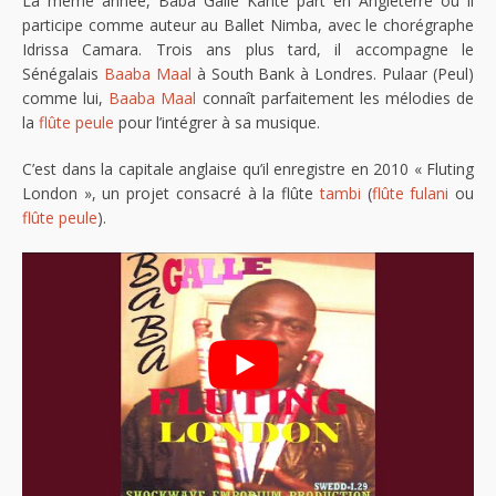
La même année, Baba Gallé Kanté part en Angleterre où il
participe comme auteur au Ballet Nimba, avec le chorégraphe
Idrissa Camara. Trois ans plus tard, il accompagne le
Sénégalais
Baaba Maal
à South Bank à Londres. Pulaar (Peul)
comme lui,
Baaba Maal
connaît parfaitement les mélodies de
la
flûte peule
pour l’intégrer à sa musique.
C’est dans la capitale anglaise qu’il enregistre en 2010 « Fluting
London », un projet consacré à la flûte
tambi
(
flûte fulani
ou
flûte peule
).