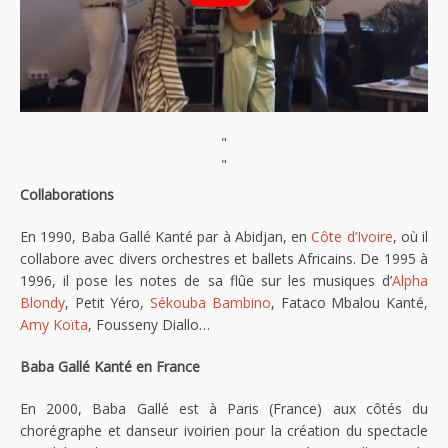
"
"
Collaborations
En 1990, Baba Gallé Kanté par à Abidjan, en
Côte d’Ivoire
, où il
collabore avec divers orchestres et ballets Africains. De 1995 à
1996, il pose les notes de sa flûe sur les musiques d’
Alpha
Blondy
, Petit Yéro,
Sékouba Bambino
, Fataco Mbalou Kanté,
Amy Koïta
, Fousseny Diallo…
Baba Gallé Kanté en France
En 2000, Baba Gallé est à Paris (France) aux côtés du
chorégraphe et danseur ivoirien pour la création du spectacle