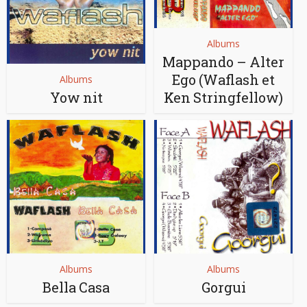
Albums
Mappando – Alter
Ego (Waflash et
Albums
Yow nit
Ken Stringfellow)
Albums
Albums
Bella Casa
Gorgui