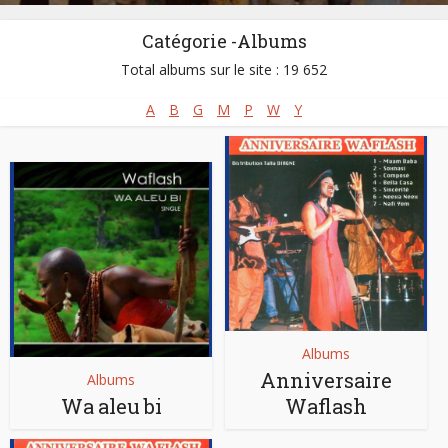
Catégorie -Albums
Total albums sur le site : 19 652
A
B
G
M
P
W
Y
Albums
Anniversaire
Albums
Wa aleu bi
Waflash