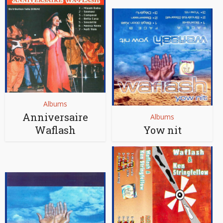
Albums
Anniversaire
Albums
Waflash
Yow nit