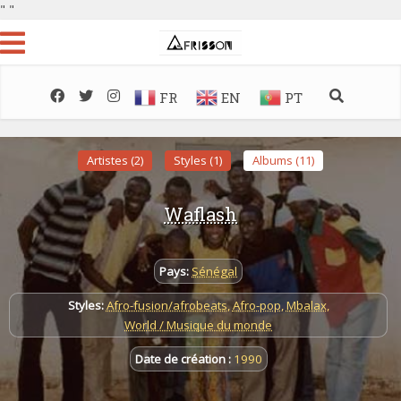
"
"
FR
EN
PT
Artistes (2)
Styles (1)
Albums (11)
Waflash
Pays:
Sénégal
Styles:
Afro-fusion/afrobeats
,
Afro-pop
,
Mbalax
,
World / Musique du monde
Date de création :
1990