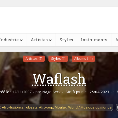
Industrie
Artistes
Styles
Instruments
A
Artistes (2)
Styles (1)
Albums (11)
Waflash
créé le : 12/11/2007
par
Nago Seck
Mis à jour le : 25/04/2023
1 
:
Afro-fusion/afrobeats
,
Afro-pop
,
Mbalax
,
World / Musique du monde