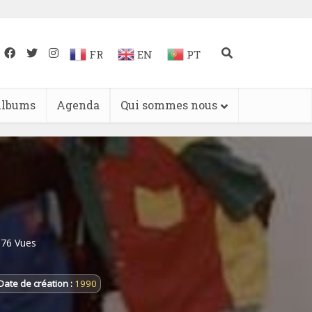
FR
EN
PT
lbums
Agenda
Qui sommes nous
376 Vues
Date de création :
1990