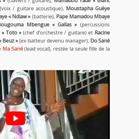
 »
(claviers / guitare),
Mamadou Yade « Blanc
(voix / guitare acoustique),
Moustapha Guèye
ye « Ndiaw »
(batterie),
Pape Mamadou Mbaye
Bougouma Mbengue « Gallas »
(percussions
 « Toto »
(chef d’orchestre / guitare) et
Racine
 Beuz »
(ex-batteur devenu manager),
Do Sané
ce
Ma Sané
(lead vocal), restée la seule fille de la