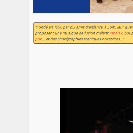
“Fondé en 1990 par dix amis d'enfance, à Som, leur quart
proposant une musique de fusion mêlant
mbalax
, bou
pop
... et des chorégraphies scéniques novatrices...”