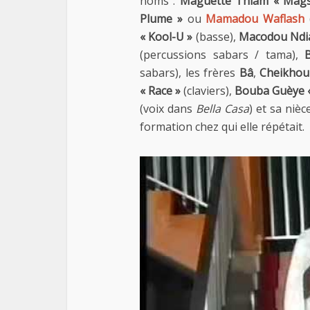
noms :
Maguette Thiam « Mags
Plume »
ou
Mamadou Waflash
« Kool-U »
(basse),
Macodou Ndia
(percussions sabars / tama),
sabars), les frères
Bâ
,
Cheikhou
« Race »
(claviers),
Bouba Guèye «
(voix dans
Bella Casa
) et sa niè
formation chez qui elle répétait.