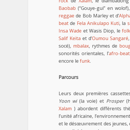
rock
de
Xalam
, le diambadon
Baobab
(“Gouye-gui” en wolof)
reggae
de Bob Marley et d’
Alph
beat
de
Fela Anikulapo Kuti
, la
s
Insa Wade
et Wasis Diop, le
fol
Salif Keïta
et d’
Oumou Sangaré
socé),
mbalax
, rythmes de
bou
sonorités orientales, l’
afro-beat
encore le
funk
.
Parcours
Leurs deux premières cassette
Yoon wi
(la voie) et
Prosper
(h
Xalam
) abordent différents th
l’unité africaine, l’environnement
et le désœuvrement des jeunes, c