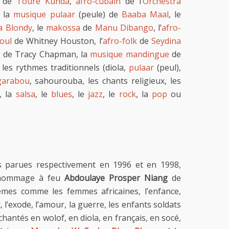
g de
Touré Kunda
,
afro-cubain
de l’
Orchestra
, la
musique pulaar
(peule) de
Baaba Maal
, le
a Blondy
, le
makossa
de
Manu Dibango
, l’
afro-
oul
de Whitney Houston, l’
afro-folk
de
Seydina
k
de Tracy Chapman, la
musique mandingue
de
, les rythmes traditionnels (diola,
pulaar
(peul),
garabou
, sahourouba, les chants religieux, les
, la
salsa
, le
blues
, le
jazz
, le
rock
, la
pop
ou
s parues respectivement en 1996 et en 1998,
ommage à feu
Abdoulaye Prosper Niang
de
èmes comme les femmes africaines, l’enfance,
, l’exode, l’amour, la guerre, les enfants soldats
hantés en wolof, en diola, en français, en socé,