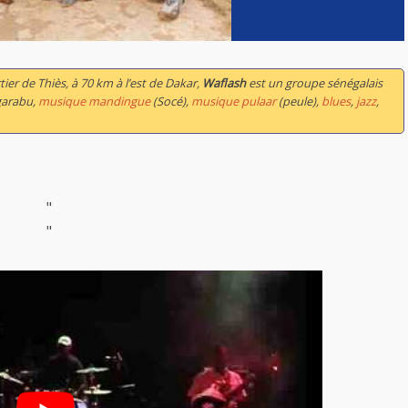
ier de Thiès, à 70 km à l’est de Dakar,
Waflash
est un groupe sénégalais
garabu,
musique mandingue
(Socé),
musique pulaar
(peule),
blues
,
jazz
,
"
"