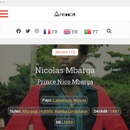
"
"
FR
EN
PT
Albums (13)
Nicolas Mbarga
Prince Nico Mbarga
Pays:
Cameroun
,
Nigeria
Styles:
Afro-pop
,
Highlife
,
Rumba congolaise
Décédé :
1997
Né :
1950