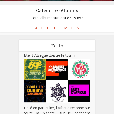
Catégorie -Albums
Total albums sur le site : 19 652
A
C
F
H
L
M
P
S
Edito
Eté : l’Afrique donne le ton
→
L'été en particulier, l'Afrique résonne sur
toute la planète, sur le continent