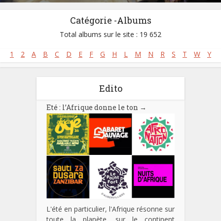
Site :
https://www.morykante.com
Né :
24/01/1950
Catégorie -Albums
Décédé :
22/05/2020
Total albums sur le site : 19 652
1
2
A
B
C
D
E
F
G
H
L
M
N
R
S
T
W
Y
Edito
Eté : l’Afrique donne le ton
→
L'été en particulier, l'Afrique résonne sur
toute la planète, sur le continent