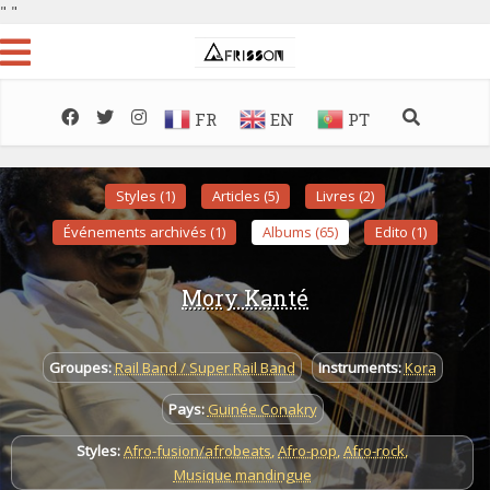
"
"
FR
EN
PT
Styles (1)
Articles (5)
Livres (2)
Événements archivés (1)
Albums (65)
Edito (1)
Mory Kanté
Groupes:
Rail Band / Super Rail Band
Instruments:
Kora
Pays:
Guinée Conakry
Styles:
Afro-fusion/afrobeats
,
Afro-pop
,
Afro-rock
,
Musique mandingue