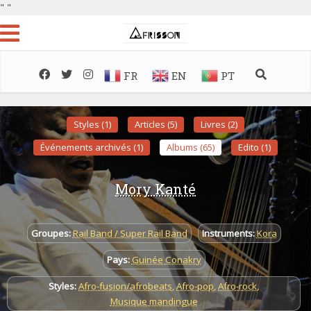
"
"
FR
EN
PT
Styles (1)
Articles (5)
Livres (2)
Événements archivés (1)
Albums (65)
Edito (1)
Mory Kanté
Groupes:
Rail Band / Super Rail Band
Instruments:
Kora
Pays:
Guinée Conakry
Styles:
Afro-fusion/afrobeats
,
Afro-pop
,
Afro-rock
,
Musique mandingue