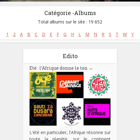
Site :
https://www.morykante.com
Né :
24/01/1950
Catégorie -Albums
Décédé :
22/05/2020
Total albums sur le site : 19 652
1
2
A
B
C
D
E
F
G
H
L
M
N
R
S
T
W
Y
Edito
Eté : l’Afrique donne le ton
→
L'été en particulier, l'Afrique résonne sur
toute la planète, sur le continent