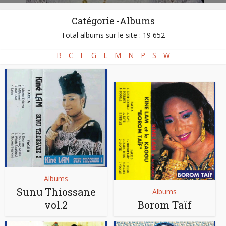
Catégorie -Albums
Total albums sur le site : 19 652
B
C
F
G
L
M
N
P
S
W
Albums
Sunu Thiossane
Albums
vol.2
Borom Taïf