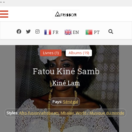
"
"
FR
EN
PT
Livres (1)
Albums (19)
Fatou Kiné Samb
Kiné Lam
Pays:
Sénégal
Styles:
Afro-fusion/afrobeats
,
Mbalax
,
World / Musique du monde