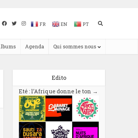
FR
EN
PT
lbums
Agenda
Qui sommes nous
Edito
Eté : l’Afrique donne le ton
→