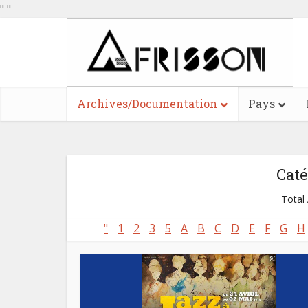
"
"
Archives/Documentation
Pays
Caté
Total 
"
1
2
3
5
A
B
C
D
E
F
G
H