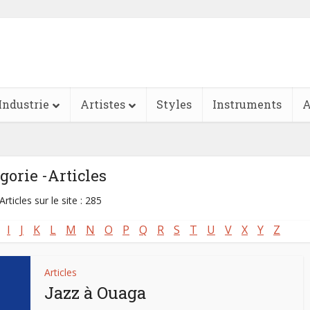
Industrie
Artistes
Styles
Instruments
A
gorie -Articles
Articles sur le site : 285
I
J
K
L
M
N
O
P
Q
R
S
T
U
V
X
Y
Z
Articles
Jazz à Ouaga