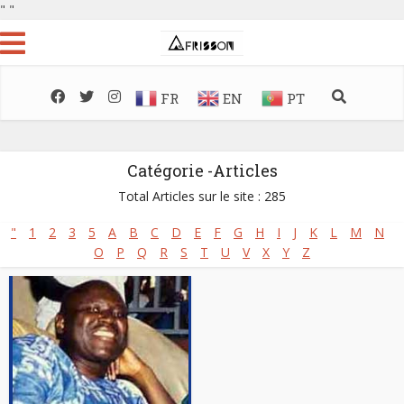
"
"
FR
EN
PT
Catégorie -Articles
Total Articles sur le site : 285
"
1
2
3
5
A
B
C
D
E
F
G
H
I
J
K
L
M
N
O
P
Q
R
S
T
U
V
X
Y
Z