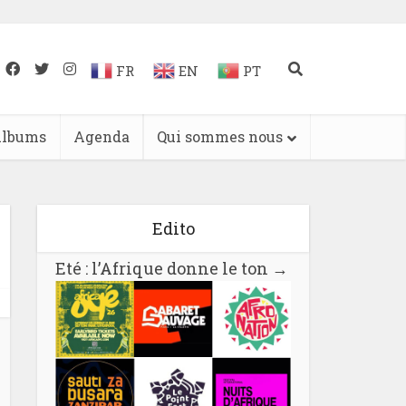
FR
EN
PT
lbums
Agenda
Qui sommes nous
Edito
Eté : l’Afrique donne le ton
→