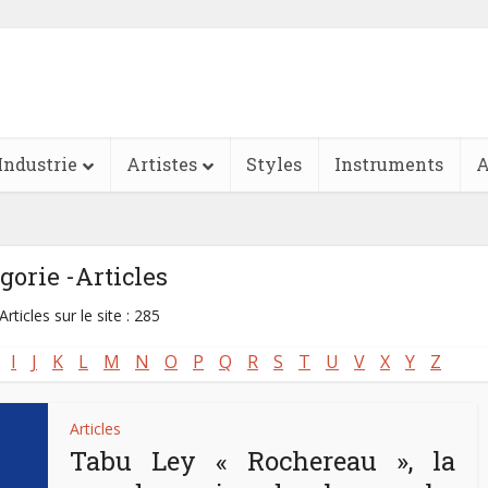
Industrie
Artistes
Styles
Instruments
A
gorie -Articles
Articles sur le site : 285
I
J
K
L
M
N
O
P
Q
R
S
T
U
V
X
Y
Z
Articles
Tabu Ley « Rochereau », la