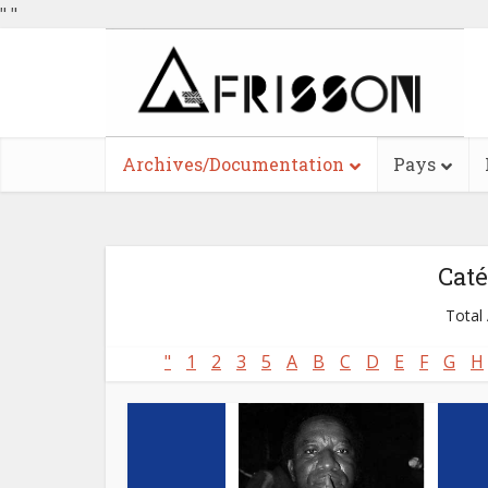
"
"
Archives/Documentation
Pays
Caté
Total 
"
1
2
3
5
A
B
C
D
E
F
G
H