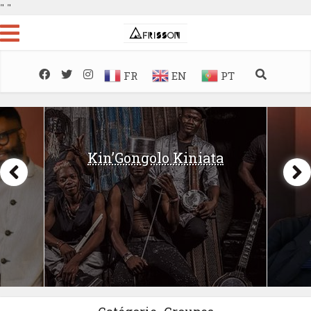
"
"
FR
EN
PT
Kin’Gongolo Kiniata