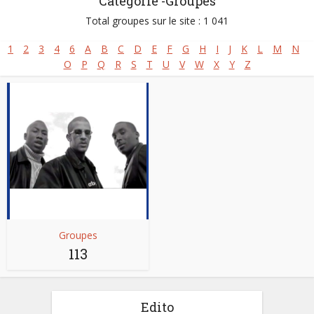
Catégorie -Groupes
Total groupes sur le site : 1 041
1
2
3
4
6
A
B
C
D
E
F
G
H
I
J
K
L
M
N
O
P
Q
R
S
T
U
V
W
X
Y
Z
Groupes
113
Edito